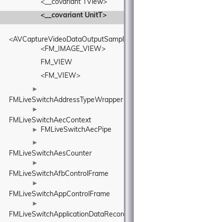
<__covariant TView>
<__covariant UnitT>
<AVCaptureVideoDataOutputSampleBufferDelegate>
<FM_IMAGE_VIEW>
FM_VIEW
<FM_VIEW>
►
FMLiveSwitchAddressTypeWrapper
►
FMLiveSwitchAecContext
FMLiveSwitchAecPipe
►
►
FMLiveSwitchAesCounter
►
FMLiveSwitchAfbControlFrame
►
FMLiveSwitchAppControlFrame
►
FMLiveSwitchApplicationDataRecord