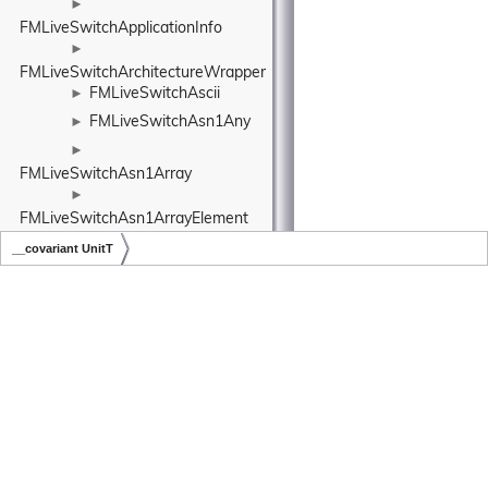
►
FMLiveSwitchApplicationInfo
►
FMLiveSwitchArchitectureWrapper
FMLiveSwitchAscii
►
FMLiveSwitchAsn1Any
►
►
FMLiveSwitchAsn1Array
►
FMLiveSwitchAsn1ArrayElement
►
__covariant UnitT
FMLiveSwitchAsn1ArrayOf
Copyright © LiveSwitch Inc. All Rights Reserved.
Doc build for LiveSwitch v1.26.0
►
FMLiveSwitchAsn1BitString
►
FMLiveSwitchAsn1BmpString
►
FMLiveSwitchAsn1Boolean
►
FMLiveSwitchAsn1Class
►
FMLiveSwitchAsn1Explicit