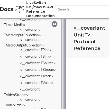
LiveSwitch
<__covariant 
iOS/macOS API
TIVideoTrack>
Reference
<__covariant TKey>
Documentation
<__covariant 
TLocalMedia>
<__covariant
<__covariant 
UnitT>
TMediaInputCollection>
<__covariant 
Protocol
TMediaOutputCollection>
Reference
<__covariant TPipe>
<__covariant TSink>
<__covariant TSource>
<__covariant TStream>
<__covariant TTrack>
<__covariant TValue>
<__covariant 
TVideoStream>
<__covariant 
TVideoTrack>